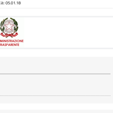
ca:
05.01.18